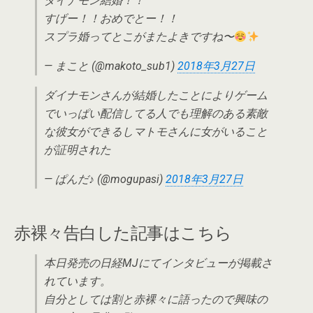
ダイナモン結婚！！
すげー！！おめでとー！！
スプラ婚ってとこがまたよきですね〜
— まこと (@makoto_sub1)
2018年3月27日
ダイナモンさんが結婚したことによりゲーム
でいっぱい配信してる人でも理解のある素敵
な彼女ができるしマトモさんに女がいること
が証明された
— ぱんだ♪ (@mogupasi)
2018年3月27日
赤裸々告白した記事はこちら
本日発売の日経MJにてインタビューが掲載さ
れています。
自分としては割と赤裸々に語ったので興味の