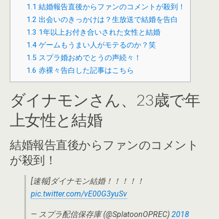
1.1
結婚報告直後からファンのコメントが殺到！
1.2
出会いのきっかけは？生放送で結婚を告白
1.3
1年以上お付き合いされた女性と結婚
1.4
ゲームもうまい人がモテるのか？笑
1.5
スプラ婚おめでとうの声続々！
1.6
赤裸々告白した記事はこちら
ダイナモンさん、23歳で年
上女性と結婚
結婚報告直後からファンのコメント
が殺到！
[速報]ダイナモン結婚！！！！！
pic.twitter.com/vE00G3yuSv
— スプラ配信保存庫 (@SplatoonOPREC)
2018