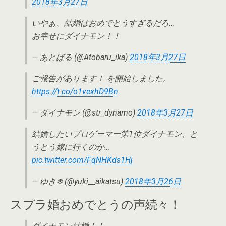
2018年3月27日
いやぁ、結婚はおめでとうすぎるだろ…
お幸せにダイナモン！！
— あとばる (@Atobaru_ika)
2018年3月27日
ご報告があります！ を開始しました。
https://t.co/o1vexhD9Bn
— ダイナモン (@str_dynamo)
2018年3月27日
結婚したいプロゲーマー第1位ダイナモン、と
うとう嫁に行くのか…
pic.twitter.com/FqNHKds1Hj
— ゆき❄︎ (@yuki__aikatsu)
2018年3月26日
スプラ婚おめでとうの声続々！