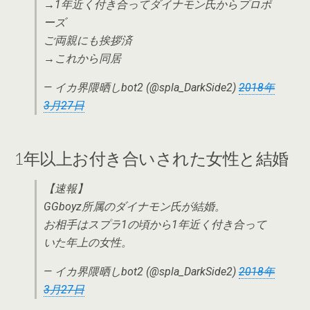
→1年近く付き合ってダイナモン氏からプロポ
ーズ
ご両親にも挨拶済
→これから同居
— イカ界隈晒しbot2 (@spla_DarkSide2)
2018年
3月27日
1年以上お付き合いされた女性と結婚
【速報】
GGboyz所属のダイナモン氏が結婚。
お相手はスプラ1の頃から1年近く付き合って
いた年上の女性。
— イカ界隈晒しbot2 (@spla_DarkSide2)
2018年
3月27日