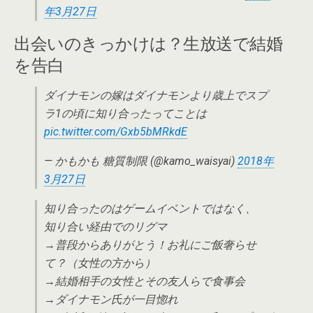
年3月27日
出会いのきっかけは？生放送で結婚
を告白
ダイナモンの嫁はダイナモンより歳上でスプ
ラ1の頃に知り合ったってことは
pic.twitter.com/Gxb5bMRkdE
— かもかも 糖質制限 (@kamo_waisyai)
2018年
3月27日
知り合ったのはゲームイベントではなく、
知り合い経由でのリグマ
→普段からありがとう！お礼にご飯奢らせ
て？（女性の方から）
→結婚相手の女性とその友人らで食事会
→ダイナモン氏が一目惚れ