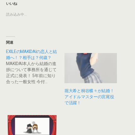
T
o
いいね:
w
k
i
で
t
共
読み込み中...
t
有
e
す
r
る
で
に
共
は
有
ク
(
リ
新
ッ
関連
し
ク
い
し
EXILEのMAKIDAIの恋人と結
ウ
て
ィ
く
婚へ！？相手は？何歳？
ン
だ
MAKIDAI本人から結婚の進
ド
さ
ウ
い
捗について事務所を通じて
で
(
開
新
正式に発表！ 5年前に知り
き
し
合った一般女性 今付…
ま
い
す
ウ
)
ィ
堀大希と桐谷蝶々が結婚！
ン
アイドルマスターの宮尾役
ド
ウ
で活躍！
で
開
き
ま
す
)