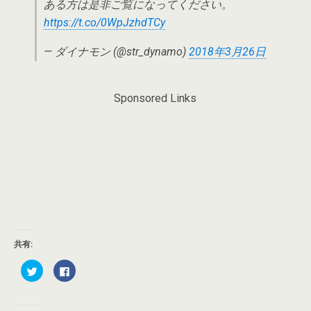
ある方は是非ご覧になってください。
https://t.co/0WpJzhdTCy
— ダイナモン (@str_dynamo)
2018年3月26日
Sponsored Links
共有:
ク
F
リ
a
ッ
c
ク
e
し
b
て
o