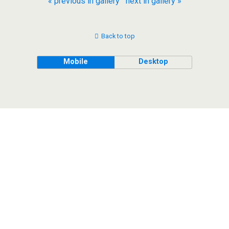
« previous in gallery
next in gallery »
Back to top
Mobile
Desktop