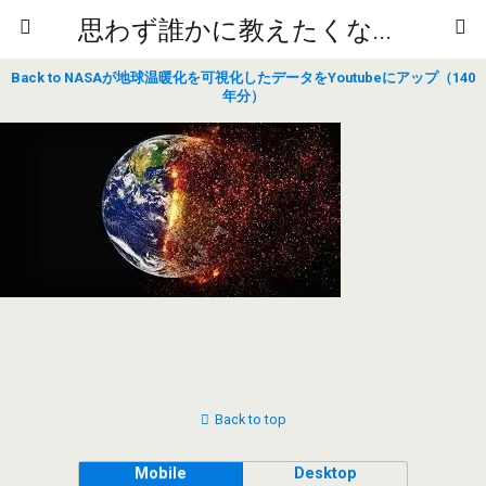
思わず誰かに教えたくなるニュースや雑学
Back to NASAが地球温暖化を可視化したデータをYoutubeにアップ（140
年分）
Back to top
Mobile
Desktop