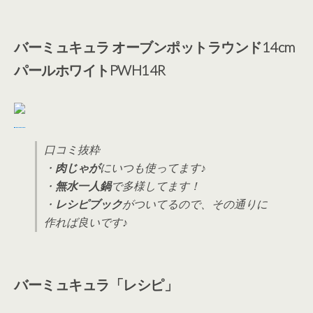
バーミュキュラ オーブンポットラウンド14cm
パールホワイトPWH14R
口コミ抜粋
・
肉じゃが
にいつも使ってます♪
・
無水一人鍋
で多様してます！
・
レシピブック
がついてるので、その通りに
作れば良いです♪
バーミュキュラ「レシピ」