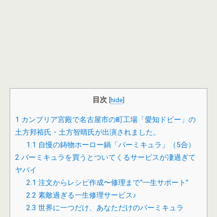
目次
[
hide
]
1
カンブリア宮殿で名古屋市の町工場「愛知ドビー」の
土方邦裕氏・土方智晴氏が出演されました。
1.1
自慢の鋳物ホーロー鍋「バーミキュラ」（5合）
2
バーミキュラを買うとついてくるサービスが凄過ぎて
ヤバイ
2.1
注文からレシピ作成〜修理まで“一生サポート”
2.2
素敵過ぎる一生修理サービス♪
2.3
世界に一つだけ、あなただけのバーミキュラ