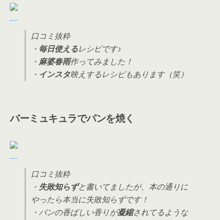
口コミ抜粋
・
毎日使える
レシピです♪
・
麻婆春雨
作ってみました！
・
インスタ
映えするレシピもあります（笑）
バーミュキュラでパンを焼く
口コミ抜粋
・
失敗知らず
と書いてましたが、本の通りに
やったら本当に失敗知らずです！
・パンの香ばしい香りが
凝縮
されてるような