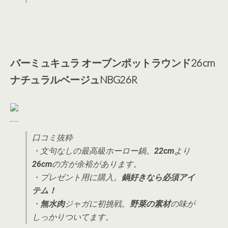
バーミュキュラ オーブンポットラウンド26cm
ナチュラルベージュNBG26R
口コミ抜粋
・文句なしの最高級ホーロー鍋。
22cm
より
26cm
の方が余裕があります。
・プレゼント用に購入。
鍋好きなら必須アイ
テム！
・
無水肉
ジャガに初挑戦。
野菜の素材
の味が
しっかりついてます。