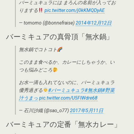
バーミュキュラには まろんの名前が入ってお
りまする
pic.twitter.com/j0kKMQDyAE
— tomomo (@bonnefraise)
2014年12月12日
バーミキュアの真骨頂「無水鍋」
無水鍋でコトコト
このまま食べるか、カレーにしちゃうか、い
つも悩みどころ
お水一滴も入れてないのに、バーミュキュラ
優秀過ぎる
#バーミュキュラ
#無水鍋
#野菜
汁うまっ
pic.twitter.com/U5FIWdre68
— 石川沙織 (@sao_o77)
2017年5月11日
バーミキュアの定番「無水カレー」