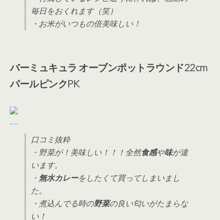
毎日をおくれます（笑）
・お米がいつもの倍美味しい！
バーミュキュラ オーブンポットラウンド22cm
パールピンクPK
口コミ抜粋
・野菜が！美味しい！！！全然
食感
や
味
が違
います。
・
無水カレー
をしたくて買ってしまいまし
た。
・煮込んでる時の
野菜
の良い匂いがたまらな
い！