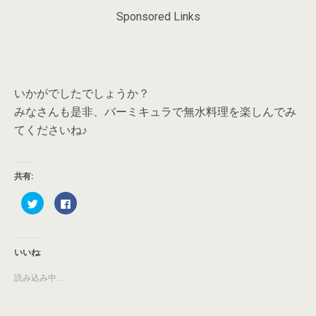
Sponsored Links
いかがでしたでしょうか？
みなさんも是非、バーミキュラで無水料理を楽しんでみ
てくださいね♪
共有:
ク
F
リ
a
ッ
c
ク
e
し
b
て
o
T
o
いいね:
w
k
i
で
t
共
読み込み中...
t
有
e
す
r
る
で
に