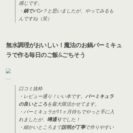
感じです。
・
鍋でパン
？と思いましたが、やってみるも
んですね（笑）
無水調理がおいしい！魔法のお鍋バーミキュ
ラで作る毎日のご飯&ごちそう
口コミ抜粋
・レビュー通り！いい本です。
バーミキュラ
の良いところ
を最大限活かせてます。
・バーミキュラが11ヶ月待ちでやっと手に入
れましたが、
噂通り
でした！
・細かいところまで
説明が丁寧
で作りやすい