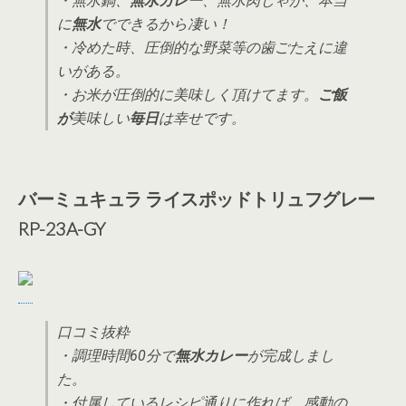
・無水鍋、
無水カレー
、無水肉じゃが、本当
に
無水
でできるから凄い！
・冷めた時、圧倒的な野菜等の歯ごたえに違
いがある。
・お米が圧倒的に美味しく頂けてます。
ご飯
が
美味しい
毎日
は幸せです。
バーミュキュラ ライスポッドトリュフグレー
RP-23A-GY
口コミ抜粋
・調理時間60分で
無水カレー
が完成しまし
た。
・付属しているレシピ通りに作れば、感動の