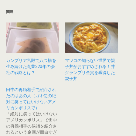
共
は
有
ク
(
リ
新
ッ
関連
し
ク
い
し
ウ
て
ィ
く
ン
だ
ド
さ
ウ
い
で
(
開
新
き
し
ま
い
す
ウ
)
ィ
カンブリア宮殿で八つ橋を
マツコの知らない世界で親
ン
生み続けた創業320年の会
子丼がおすすめされる！丼
ド
ウ
社の戦略とは？
グランプリ金賞を獲得した
で
開
親子丼
き
ま
す
田中の再婚相手で紹介され
)
たのはあの人（ガキ使の絶
対に笑ってはいけないアメ
リカンポリスで）
「絶対に笑ってはいけない
アメリカンポリス」で田中
の再婚相手の候補を紹介さ
れるという企画が面白すぎ