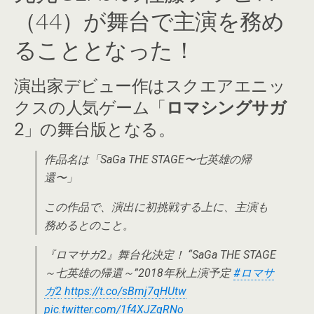
（44）が舞台で主演を務め
ることとなった！
演出家デビュー作はスクエアエニッ
クスの人気ゲーム「
ロマシングサガ
2
」の舞台版となる。
作品名は「SaGa THE STAGE〜七英雄の帰
還〜」
この作品で、演出に初挑戦する上に、主演も
務めるとのこと。
『ロマサガ2』舞台化決定！ “SaGa THE STAGE
～七英雄の帰還～”2018年秋上演予定
#ロマサ
ガ2
https://t.co/sBmj7qHUtw
pic.twitter.com/1f4XJZqRNo