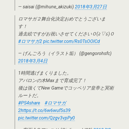
— saisai (@mihune_akizuki)
2018年3月27日
ロマサガ２舞台化決定おめでとうございま
す！
過去絵ですがお祝いさせてくださいＯ(≧▽≦)Ｏ
#ロマサガ2
pic.twitter.com/Rs0TsOOlCd
— げんごろう（イラスト垢） (@gengorohsfc)
2018年3月4日
1時間逃げまくりました。
アバロンの木Maxまで育成完了！
後は強くてNew Gameでコッペリア皇帝と冥術
ルートだ。
#PS4share
#ロマサガ
2
https://t.co/6w6wuf5s39
pic.twitter.com/Qzgv3vpPy0