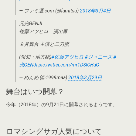
— ファミ通.com (@famitsu)
2018年3月4日
元光GENJI
佐藤アツヒロ 演出家
９月舞台 主演と二刀流
(報知・地方紙)
#佐藤アツヒロ
#ジャニーズ
#
光GENJI
pic.twitter.com/mr1DSlCHaG
— めんめ (@1999maa)
2018年3月29日
舞台はいつ開幕？
今年（2018年）の9月21日に開幕されるようです。
ロマシングサガ人気について