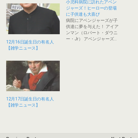
い
し
小児科病院に訪れたアベン
ウ
て
ィ
く
ジャーズ！ヒーローの登場
ン
だ
に子供達も大喜び
ド
さ
ウ
い
病院にアベンジャーズが子
で
(
開
新
供達に夢を与えた！ アイア
き
し
ンマン（ロバート・ダウニ
ま
い
す
ウ
ー・Jr） アベンジャーズ…
)
ィ
12月16日誕生日の有名人
ン
【雑学ニュース】
ド
ウ
で
開
き
ま
す
)
12月17日誕生日の有名人
【雑学ニュース】