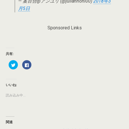
— 案百合@アンユリ (@juliannohl00)
2018年3
月5日
Sponsored Links
共有:
ク
F
リ
a
ッ
c
ク
e
し
b
て
o
T
o
いいね:
w
k
i
で
t
共
読み込み中...
t
有
e
す
r
る
で
に
共
は
有
ク
(
リ
新
ッ
関連
し
ク