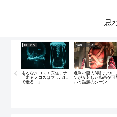
思
面白ネタ
漫画・アニメ
走るなメロス！安住アナ
進撃の巨人3期でアル
ニメ放送
「走るメロスはマッハ11
ンが女装した動画が可
はいつに
で走る！」
いと話題のシーン
ら？