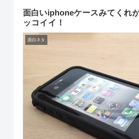
面白いiphoneケースみてく
ッコイイ！
面白ネタ