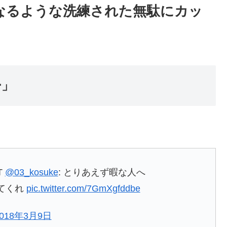
なるような洗練された無駄にカッ
ー」
T
@03_kosuke
: とりあえず暇な人へ
みてくれ
pic.twitter.com/7GmXgfddbe
2018年3月9日