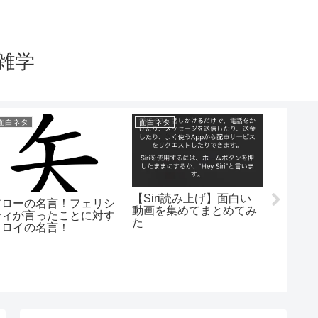
雑学
面白ネタ
面白ネタ
誕生日
【Siri読み上げ】面白い
アローの名言！フェリシ
動画を集めてまとめてみ
ティが言ったことに対す
た
るロイの名言！
12月1
【雑学