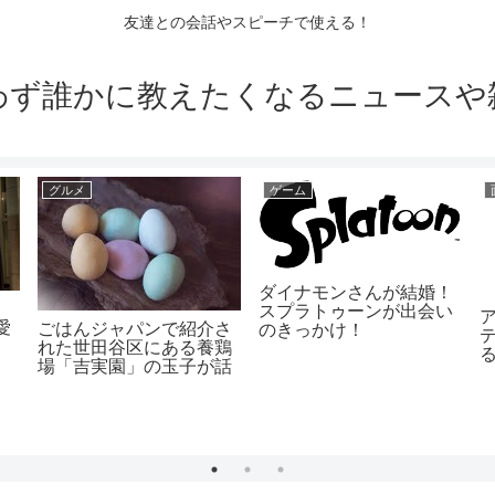
友達との会話やスピーチで使える！
わず誰かに教えたくなるニュースや
グルメ
ゲーム
ダイナモンさんが結婚！
ミ
スプラトゥーンが出会い
愛
ごはんジャパンで紹介さ
のきっかけ！
れた世田谷区にある養鶏
場「吉実園」の玉子が話
題！