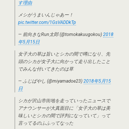
す理由
メシがうまいんじゃあー！
pic.twitter.com/1GsVADDkTp
— 前向きなRun太郎 (@tomokakuugokou)
2018
年5月15日
女子大の草は旨いとシカの間で噂になり、先
頭のシカが女子大に向かって走り出したこと
でみんな付いてきたのは草
— ふじばやし (@miyamadoe23)
2018年5月15
日
シカが沢山市街地を走っていったニュースで
アナウンサーが大真面目に「女子大の草は美
味しいとシカの間で評判になっていて」って
言ってるのふふってなった