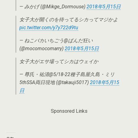
— みかげ (@Mikge_Dormouse)
2018年5月15日
女子大が開くのを待ってるシカってマジかよ
pic.twitter.com/y7y722d9tu
— ねこバカいちごう@ぱんだ狂い
(@mocomocomarry)
2018年5月15日
女子大がエサ場ってシカはウェイか
— 尊氏・祐清@5/18-22種子島屋久島・ミリ
5thSSA両日現地 (@takauji5017)
2018年5月15
日
Sponsored Links