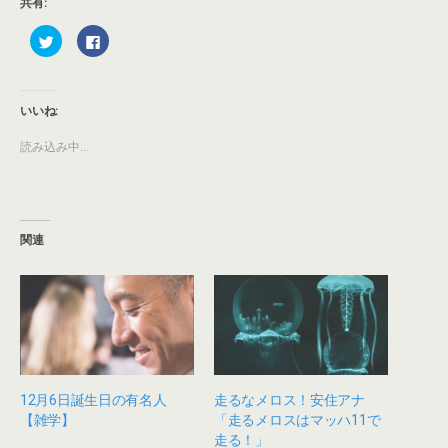
共有:
ク
F
リ
a
ッ
c
ク
e
し
b
て
o
T
o
いいね:
w
k
i
で
t
共
読み込み中...
t
有
e
す
r
る
で
に
共
は
有
ク
(
リ
新
ッ
関連
し
ク
い
し
ウ
て
ィ
く
ン
だ
ド
さ
ウ
い
で
(
開
新
き
し
ま
い
す
ウ
)
ィ
12月6日誕生日の有名人
走るなメロス！安住アナ
ン
【雑学】
「走るメロスはマッハ11で
ド
ウ
走る！」
で