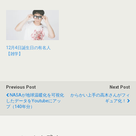
開
き
ま
す
)
12月4日誕生日の有名人
【雑学】
Previous Post
Next Post
NASAが地球温暖化を可視化
からかい上手の高木さんがフィ
したデータをYoutubeにアッ
ギュア化！
プ（140年分）