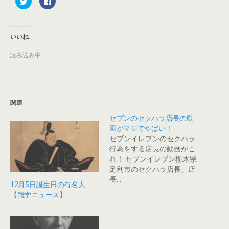
リ
a
ッ
c
ク
e
し
b
て
o
T
o
いいね:
w
k
i
で
t
共
読み込み中...
t
有
e
す
r
る
で
に
共
は
有
ク
(
リ
新
ッ
関連
し
ク
い
し
セブンのセクハラ店長の動
ウ
て
ィ
く
画がマジでやばい！
ン
だ
セブンイレブンのセクハラ
ド
さ
ウ
い
行為をする店長の動画がこ
で
(
開
新
れ！ セブンイレブン栃木県
き
し
足利市のセクハラ店長、店
ま
い
す
ウ
長…
)
ィ
12月5日誕生日の有名人
ン
【雑学ニュース】
ド
ウ
で
開
き
ま