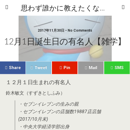
思わず誰かに教えたくなるニュースや雑学
2017年11月30日 • No Comments
12月1日誕生日の有名人【雑学】
Share
Tweet
Pin
Mail
SMS
１２月１日生まれの有名人
鈴木敏文（すずきとしふみ）
・セブンイレブンの生みの親
・セブンイレブンの店舗数19887店店舗
(2017/10月末)
・中央大学経済学部出身