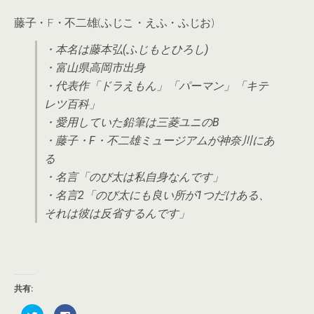
藤子・F・不二雄(ふじこ・えふ・ふじお)
・本名は藤本弘(ふじもとひろし)
・富山県高岡市出身
・代表作「ドラえもん」「パーマン」「キテ
レツ百科」
・愛用していた鉛筆は三菱ユニのB
・藤子・F・不二雄ミュージアムが神奈川にあ
る
・名言「のび太は私自身なんです」
・名言2「のび太にも良い所が1つだけある、
それは彼は反省するんです」
共有:
ク
F