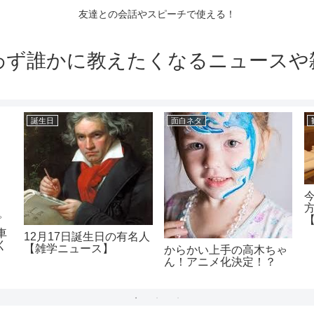
友達との会話やスピーチで使える！
わず誰かに教えたくなるニュースや
誕生日
面白ネタ
【
ピ
車
12月17日誕生日の有名人
く
【雑学ニュース】
からかい上手の高木ちゃ
ん！アニメ化決定！？