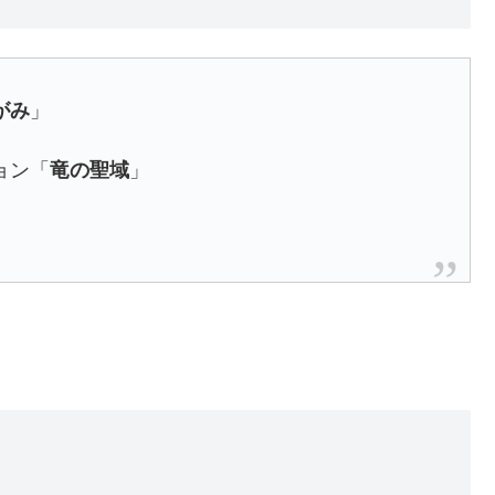
がみ
」
ョン「
竜の聖域
」