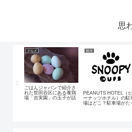
思
グルメ
観光
イパーの
店舗をま
ごはんジャパンで紹介さ
れた世田谷区にある養鶏
PEANUTS HOTEL（
場「吉実園」の玉子が話
ーナッツホテル）の駐
題！
場はどこ？駐車場がた
さんあるところ！