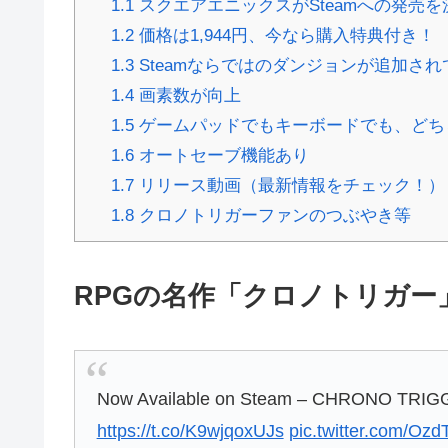
1.1
スクエアエニックスがSteamへの発売を
1.2
価格は1,944円、今なら購入特典付き！
1.3
Steamならではのダンジョンが追加され
1.4
画素数が向上
1.5
ゲームパッドでもキーボードでも、どち
1.6
オートセーブ機能あり
1.7
リリース動画（最新情報をチェック！）
1.8
クロノトリガーファンのつぶやき等
RPGの名作「クロノトリガー」
Now Available on Steam – CHRONO TRI
https://t.co/K9wjqoxUJs
pic.twitter.com/O