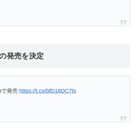
日
への発売を決定
amで発売
https://t.co/bfD18DC7ts