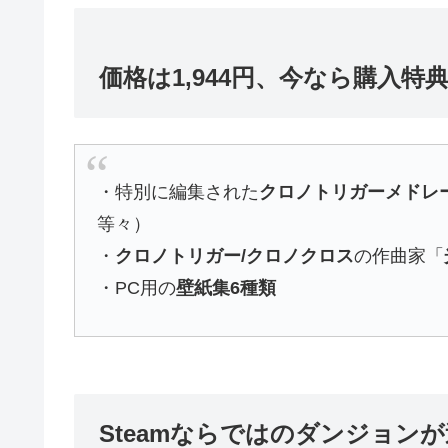
価格は1,944円、今なら購入特
・特別に編集された
クロノトリガーメドレ
等々）
・
クロノトリガー/クロノクロス
の作曲家「
・PC用の
壁紙集6種類
Steamならではのダンジョン