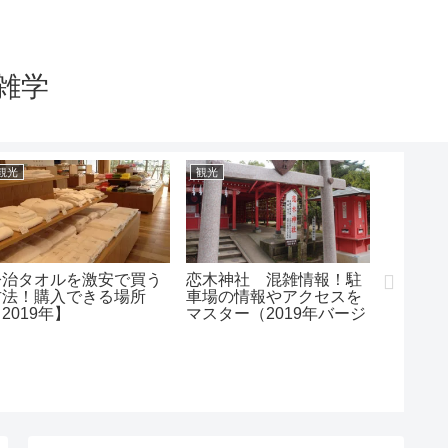
雑学
観光
観光
観光
今治タオルを激安で買う
恋木神社 混雑情報！駐
川越氷
方法！購入できる場所
車場の情報やアクセスを
混雑し
2019年】
マスター（2019年バージ
車でも
ョン）
所！（2
ン）