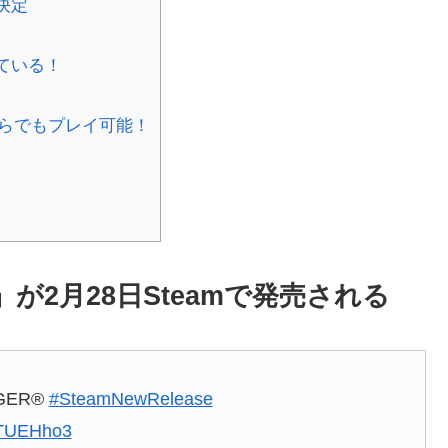
決定
ている！
らでもプレイ可能！
が2月28日Steamで発売される
GGER®
#SteamNewRelease
zdTUEHho3