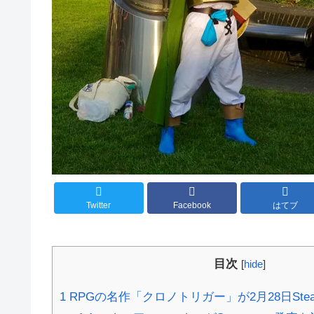
Twitter
Facebook
はてブ
目次
[
hide
]
1
RPGの名作「クロノトリガー」が2月28日St